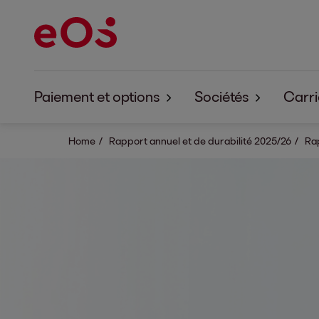
Paiement et options
Sociétés
Carri
Paiement et options EOS Aremas
Home
Rapport annuel et de durabilité 2025/26
À propos d'EOS 
Rap
Paiement et options EOS Contentia
À propos d'EOS C