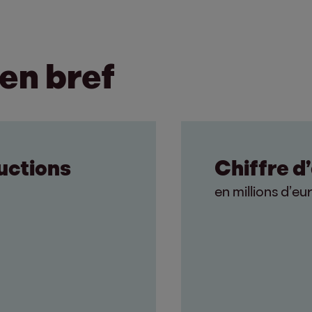
en bref
uctions
Chiffre d
en millions d’eu
3