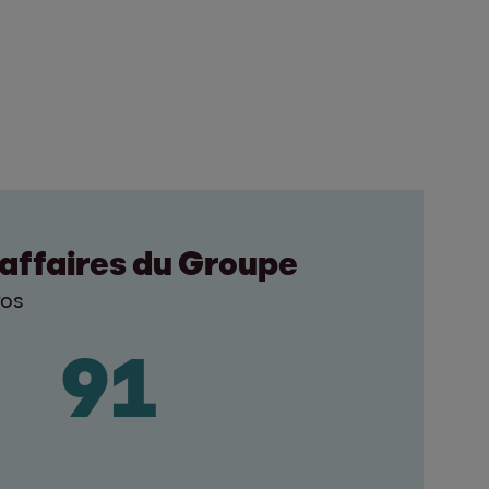
’affaires du Groupe
ros
837