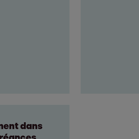
ment dans
 créances