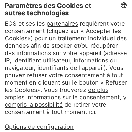
Conditions d’Utilisation du Site
Whistleblowerpolicy EOS Contentia
Suivez-nous
LinkedIn EOS Aremas
LinkedIn EOS Contentia