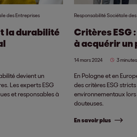
ale des Entreprises
Responsabilité Sociétale des
la durabilité
Critères ESG :
al
à acquérir un 
14 mars 2024
3 minutes
bilité devient un
En Pologne et en Europe
ères. Les experts ESG
des critères ESG strict
ues et responsables à
environnementaux lors 
douteuses.
En savoir plus