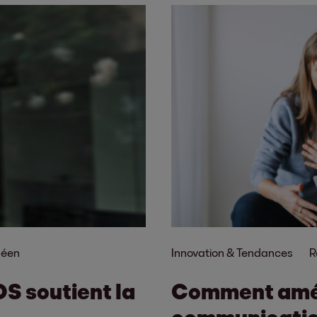
péen
Innovation & Tendances
R
OS soutient la
Comment amél
communication