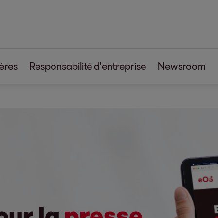
ères
Responsabilité d'entreprise
Newsroom
Aremas
ontentia
our la
presse