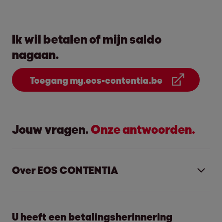
Ik wil betalen of mijn saldo
nagaan.
Toegang my.eos-contentia.be
Jouw vragen.
Onze antwoorden.
Over EOS CONTENTIA
Contentia, opgericht in 1995 door de
toenmalige 3SUISSES groep om de eigen
U heeft een betalingsherinnering