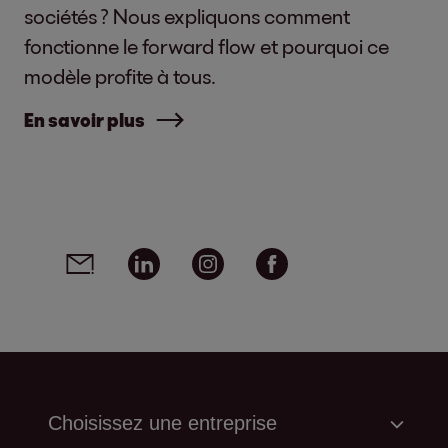
sociétés ? Nous expliquons comment
fonctionne le forward flow et pourquoi ce
modèle profite à tous.
En savoir plus
Social media links - share article
Email
Linkedin
Instagram
Facebook