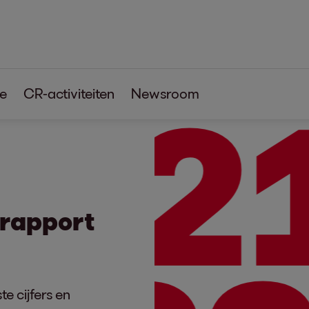
20
2
re
CR-activiteiten
Newsroom
rrapport
te cijfers en