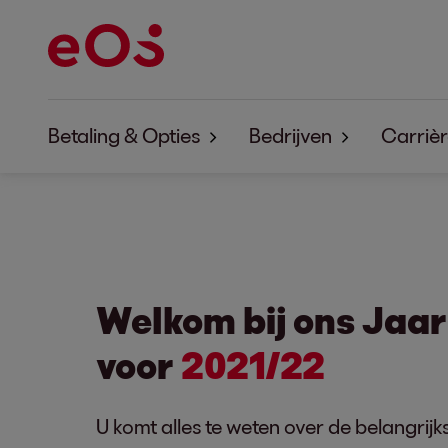
Betaling & Opties
Bedrijven
Carriè
Betaling & Opties EOS Aremas
Over EOS Aremas
Betaling & Opties EOS Contentia
Over EOS Contentia
Welkom bij ons Jaa
voor
2021/22
U komt alles te weten over de belangrijks