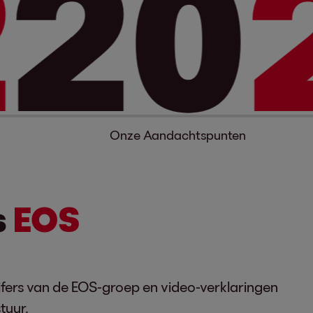
20
2
Onze Aandachtspunten
s
EOS
cijfers van de EOS-groep en video-verklaringen
tuur.