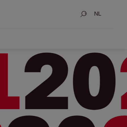
Zoeken
1
2