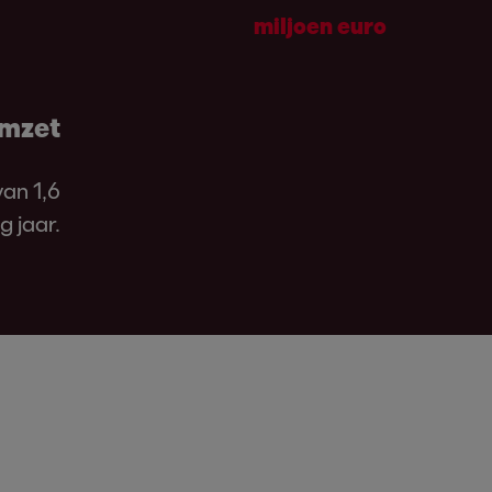
miljoen euro
omzet
van 1,6
g jaar.