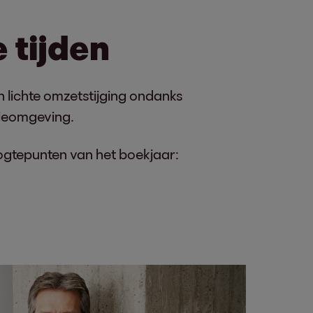
 tijden
n lichte omzetstijging ondanks
ieomgeving.
oogtepunten van het boekjaar: