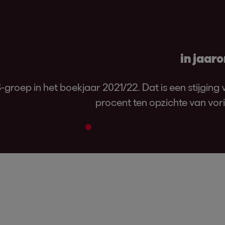
in jaar
oep in het boekjaar 2021/22. Dat is een stijging 
procent ten opzichte van vori
2
3
4
5