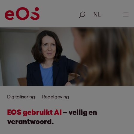
Zoeken
Deta
Digitalisering
Regelgeving
EOS gebruikt AI
– veilig en
verantwoord.