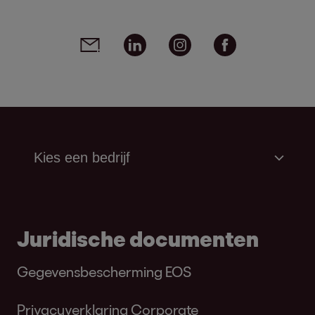
Social media links - share article
Email
Linkedin
Instagram
Facebook
Juridische documenten
Gegevensbescherming EOS
Privacyverklaring Corporate