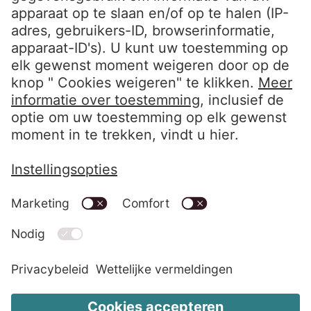
Volg ons
LinkedIn EOS Aremas
LinkedIn EOS Contentia