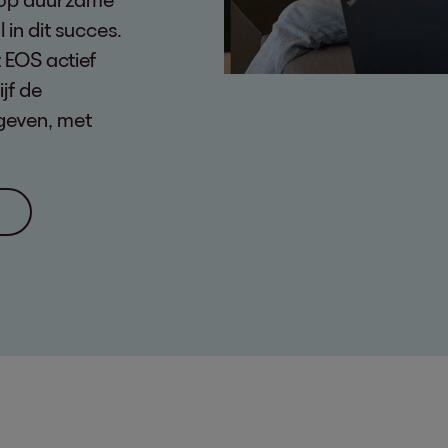
 in dit succes.
 EOS actief
jf de
geven, met