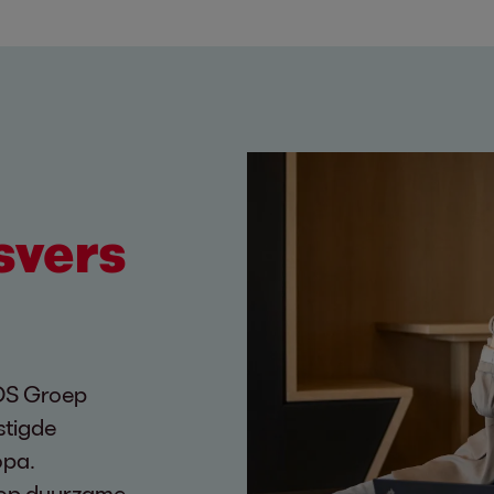
svers
EOS Groep
stigde
opa.
s op duurzame