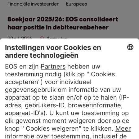
Financiële investeerder
Europees
Boekjaar 2025/26: EOS consolideert
haar positie in debiteurenbeheer
20 jul. 2026
4 minuten
Interview met Marwin Ramcke (CEO) en Dr.
Eva Griewel (CFO): of het nu gaat om
ongedekte of dan wel gedekte portefeuilles,
EOS behoort tot de toonaangevende experts
in Europa.
Kom meer te weten