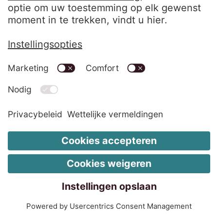
Aankoop van openstaande
Vorderingen zonder
vorderingen
onderpand
Forward flow-overeenkomsten zijn
voordelig voor iedereen.
8 jun. 2026
6 minuten
Waarom kopen bedrijven voortdurend
achterstallige vorderingen van andere
ondernemingen? We leggen uit hoe forward
flow werkt – en waarom dit een succesvolle