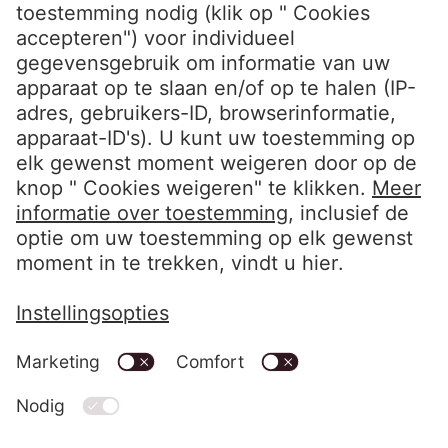
Volg ons
LinkedIn EOS Aremas
LinkedIn EOS Contentia