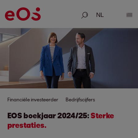
Zoeken
Deta
Financiële investeerder
Bedrijfscijfers
EOS boekjaar 2024/25:
Sterke
prestaties.