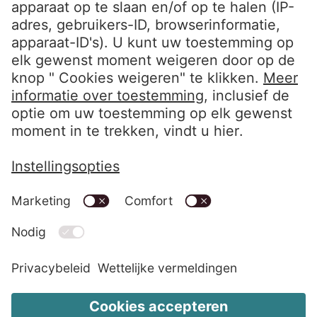
Volg ons
LinkedIn EOS Aremas
LinkedIn EOS Contentia