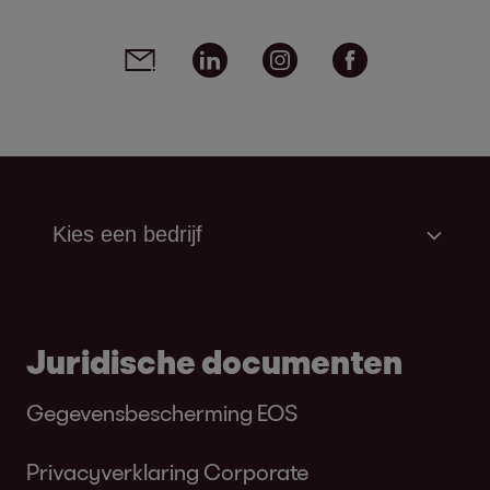
Social media links - share article
Email
Linkedin
Instagram
Facebook
Juridische documenten
Gegevensbescherming EOS
Privacyverklaring Corporate