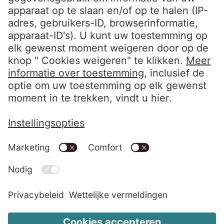
Volg ons
LinkedIn EOS Aremas
LinkedIn EOS Contentia