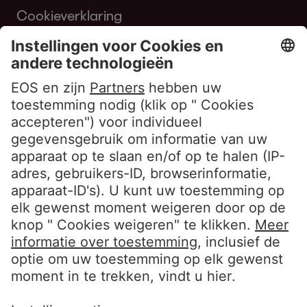
Cookieverklaring
Gebruiksvoorwaarden Website
Klokkenluiderbeleid EOS Contentia
Volg ons
LinkedIn EOS Aremas
LinkedIn EOS Contentia